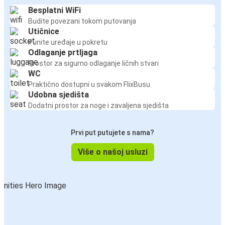
Besplatni WiFi
Budite povezani tokom putovanja
Utičnice
Punite uređaje u pokretu
Odlaganje prtljaga
Prostor za sigurno odlaganje ličnih stvari
WC
Praktično dostupni u svakom FlixBusu
Udobna sjedišta
Dodatni prostor za noge i zavaljena sjedišta
Prvi put putujete s nama?
Više o našoj usluzi