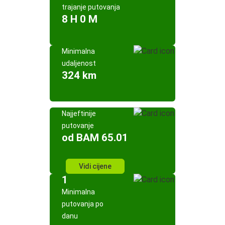
trajanje putovanja
8 H 0 M
Minimalna
udaljenost
324 km
Najjeftinije
putovanje
od BAM 65.01
Vidi cijene
1
Minimalna
putovanja po
danu