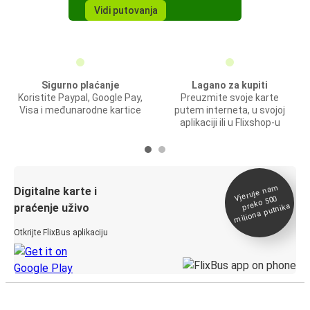
Vidi putovanja
Sigurno plaćanje
Lagano za kupiti
Koristite Paypal, Google Pay,
Preuzmite svoje karte
Visa i međunarodne kartice
putem interneta, u svojoj
aplikaciji ili u Flixshop-u
Vjeruje na
m
Digitalne karte i
preko 500
miliona putnika
praćenje uživo
Otkrijte FlixBus aplikaciju