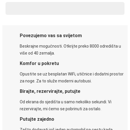
Povezujemo vas sa svijetom
Beskrajne mogućnosti. Otkrijte preko 8000 odredišta u
više od 40 zemalja.
Komfor u pokretu
Opustite se uz besplatan WiFi, utičnice i dodatni prostor
za noge. Za to služe moderni autobusi.
Birajte, rezervirajte, putujte
Od ekrana do sjedišta u samo nekoliko sekundi. Vi
rezervirajte, mi ćemo se pobrinuti za ostalo.
Putujte zajedno
Zašto dodavati još jedan automobil na cestu kada