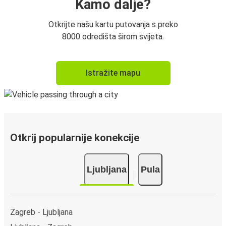
Kamo dalje?
Otkrijte našu kartu putovanja s preko
8000 odredišta širom svijeta.
Istražite mapu
Otkrij popularnije konekcije
Ljubljana
Pula
Zagreb - Ljubljana