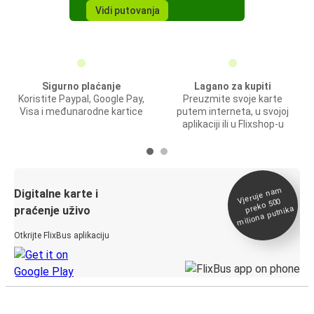
Vidi putovanja
Sigurno plaćanje
Lagano za kupiti
Koristite Paypal, Google Pay,
Preuzmite svoje karte
Visa i međunarodne kartice
putem interneta, u svojoj
aplikaciji ili u Flixshop-u
Vjeruje na
m
Digitalne karte i
preko 500
miliona putnika
praćenje uživo
Otkrijte FlixBus aplikaciju