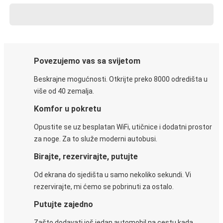
Povezujemo vas sa svijetom
Beskrajne mogućnosti. Otkrijte preko 8000 odredišta u
više od 40 zemalja.
Komfor u pokretu
Opustite se uz besplatan WiFi, utičnice i dodatni prostor
za noge. Za to služe moderni autobusi.
Birajte, rezervirajte, putujte
Od ekrana do sjedišta u samo nekoliko sekundi. Vi
rezervirajte, mi ćemo se pobrinuti za ostalo.
Putujte zajedno
Zašto dodavati još jedan automobil na cestu kada