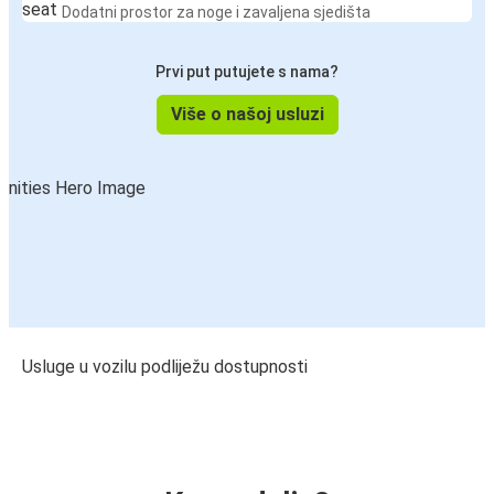
Dodatni prostor za noge i zavaljena sjedišta
Prvi put putujete s nama?
Više o našoj usluzi
Usluge u vozilu podliježu dostupnosti