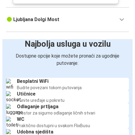
Ljubljana Dolgi Most
Najbolja usluga u vozilu
Dostupne opcije koje možete pronaći za ugodnije
putovanje:
Besplatni WiFi
Budite povezani tokom putovanja
Utičnice
Punite uređaje u pokretu
Odlaganje prtljaga
Prostor za sigurno odlaganje ličnih stvari
WC
Praktično dostupni u svakom FlixBusu
Udobna sjedišta