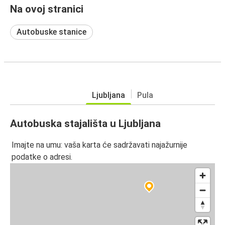
Na ovoj stranici
Autobuske stanice
Ljubljana
Pula
Autobuska stajališta u Ljubljana
Imajte na umu: vaša karta će sadržavati najažurnije
podatke o adresi.