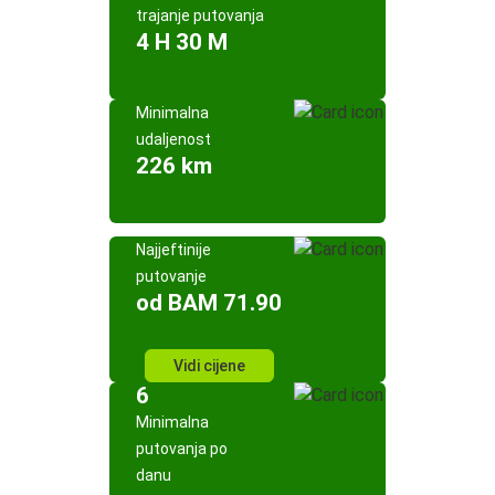
trajanje putovanja
4 H 30 M
Minimalna
udaljenost
226 km
Najjeftinije
putovanje
od BAM 71.90
Vidi cijene
6
Minimalna
putovanja po
danu