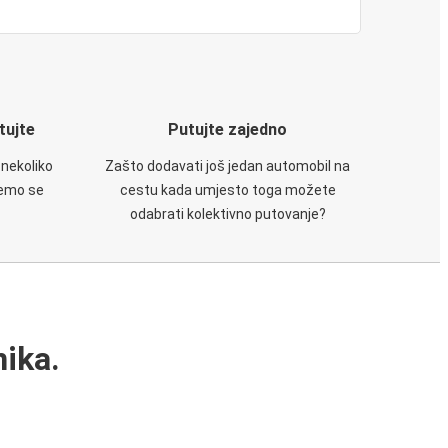
utujte
Putujte zajedno
 nekoliko
Zašto dodavati još jedan automobil na
ćemo se
cestu kada umjesto toga možete
odabrati kolektivno putovanje?
ika.