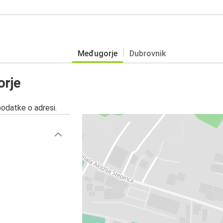
Međugorje
Dubrovnik
orje
podatke o adresi.