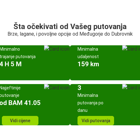
Šta očekivati od Vašeg putovanja
Brze, lagane, i povoljne opcije od Međugorje do Dubrovnik
Minimalno
Minimalna
trajanje putovanja
udaljenost
4 H 5 M
159 km
3
Najjeftinije
putovanje
Minimalna
od BAM 41.05
putovanja po
danu
Vidi cijene
Vidi putovanja