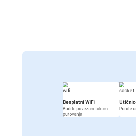
Besplatni WiFi
Utičnic
Budite povezani tokom
Punite u
putovanja