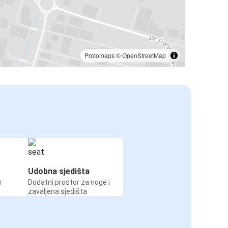
Protomaps
©
OpenStreetMap
Udobna sjedišta
u
Dodatni prostor za noge i
zavaljena sjedišta