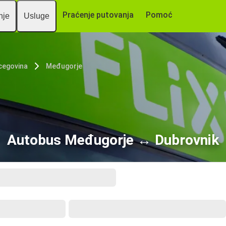
Praćenje putovanja
Pomoć
nje
Usluge
cegovina
Međugorje
Autobus Međugorje ↔ Dubrovnik