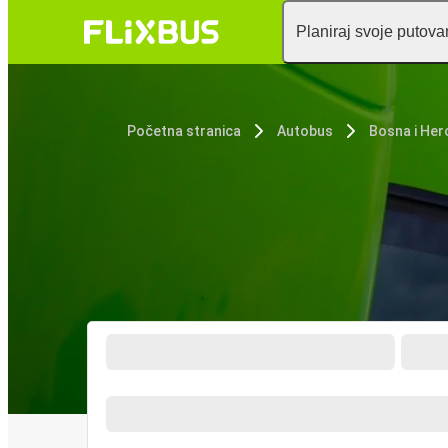
Planiraj svoje putova
Početna stranica
Autobus
Bosna i Her