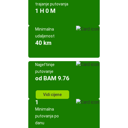
trajanje putovanja
1 H 0 M
Minimalna
udaljenost
40 km
Najjeftinije
putovanje
od BAM 9.76
Vidi cijene
1
Minimalna
putovanja po
danu