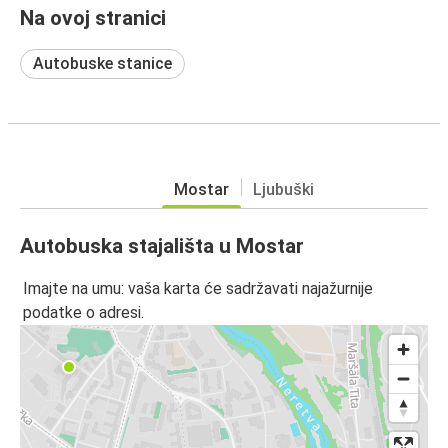
Na ovoj stranici
Autobuske stanice
Mostar
Ljubuški
Autobuska stajališta u Mostar
Imajte na umu: vaša karta će sadržavati najažurnije
podatke o adresi.