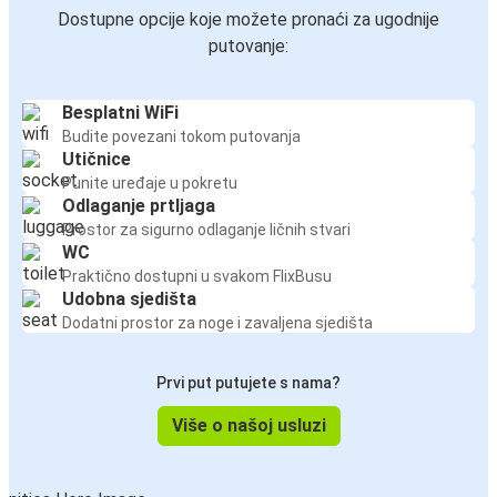
Dostupne opcije koje možete pronaći za ugodnije
putovanje:
Besplatni WiFi
Budite povezani tokom putovanja
Utičnice
Punite uređaje u pokretu
Odlaganje prtljaga
Prostor za sigurno odlaganje ličnih stvari
WC
Praktično dostupni u svakom FlixBusu
Udobna sjedišta
Dodatni prostor za noge i zavaljena sjedišta
Prvi put putujete s nama?
Više o našoj usluzi