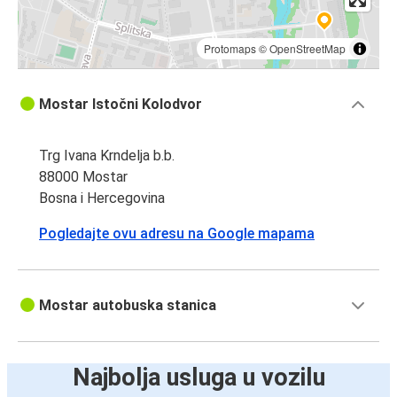
Protomaps
©
OpenStreetMap
Mostar Istočni Kolodvor
Trg Ivana Krndelja b.b.
88000 Mostar
Bosna i Hercegovina
Pogledajte ovu adresu na Google mapama
Mostar autobuska stanica
Najbolja usluga u vozilu