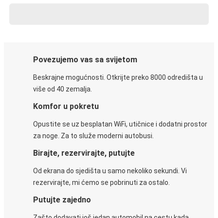
Povezujemo vas sa svijetom
Beskrajne mogućnosti. Otkrijte preko 8000 odredišta u
više od 40 zemalja.
Komfor u pokretu
Opustite se uz besplatan WiFi, utičnice i dodatni prostor
za noge. Za to služe moderni autobusi.
Birajte, rezervirajte, putujte
Od ekrana do sjedišta u samo nekoliko sekundi. Vi
rezervirajte, mi ćemo se pobrinuti za ostalo.
Putujte zajedno
Zašto dodavati još jedan automobil na cestu kada