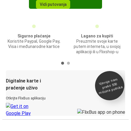
Vidi putovanja
Sigurno plaćanje
Lagano za kupiti
Koristite Paypal, Google Pay,
Preuzmite svoje karte
Visa i međunarodne kartice
putem interneta, u svojoj
aplikaciji ili u Flixshop-u
Vjeruje na
m
Digitalne karte i
preko 500
miliona putnika
praćenje uživo
Otkrijte FlixBus aplikaciju