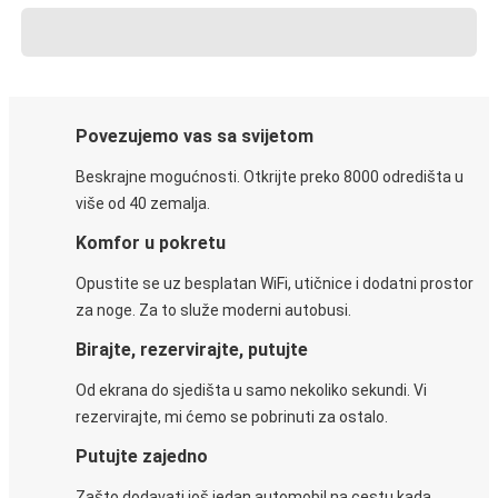
Povezujemo vas sa svijetom
Beskrajne mogućnosti. Otkrijte preko 8000 odredišta u
više od 40 zemalja.
Komfor u pokretu
Opustite se uz besplatan WiFi, utičnice i dodatni prostor
za noge. Za to služe moderni autobusi.
Birajte, rezervirajte, putujte
Od ekrana do sjedišta u samo nekoliko sekundi. Vi
rezervirajte, mi ćemo se pobrinuti za ostalo.
Putujte zajedno
Zašto dodavati još jedan automobil na cestu kada