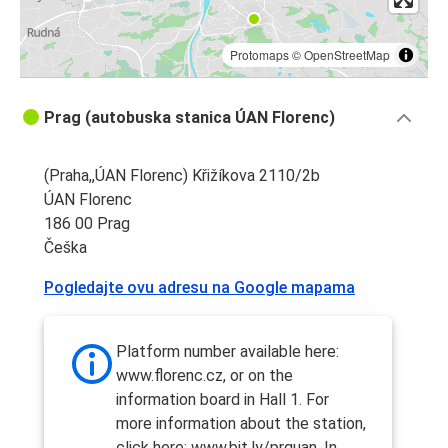
Protomaps
©
OpenStreetMap
Prag (autobuska stanica ÚAN Florenc)
(Praha,,ÚAN Florenc) Křižíkova 2110/2b
ÚAN Florenc
186 00 Prag
Češka
Pogledajte ovu adresu na Google mapama
Platform number available here:
www.florenc.cz, or on the
information board in Hall 1. For
more information about the station,
click here: www.bit.ly/prguan. In