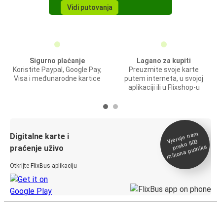
Vidi putovanja
Sigurno plaćanje
Lagano za kupiti
Koristite Paypal, Google Pay,
Preuzmite svoje karte
Visa i međunarodne kartice
putem interneta, u svojoj
aplikaciji ili u Flixshop-u
Vjeruje na
m
Digitalne karte i
preko 500
miliona putnika
praćenje uživo
Otkrijte FlixBus aplikaciju