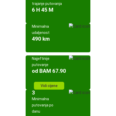
trajanje putovanja
6 H 45 M
Minimalna
udaljenost
490 km
Najjeftinije
putovanje
od BAM 67.90
Vidi cijene
3
Minimalna
putovanja po
danu