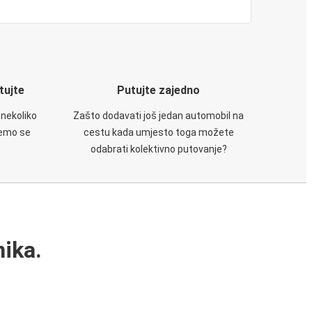
utujte
Putujte zajedno
 nekoliko
Zašto dodavati još jedan automobil na
ćemo se
cestu kada umjesto toga možete
odabrati kolektivno putovanje?
ika.