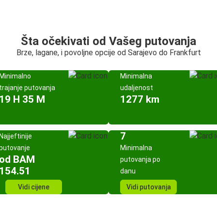
Šta očekivati od Vašeg putovanja
Brze, lagane, i povoljne opcije od Sarajevo do Frankfurt
Minimalno
Minimalna
trajanje putovanja
udaljenost
19 H 35 M
1277 km
7
Najjeftinije
putovanje
Minimalna
od BAM
putovanja po
154.51
danu
Vidi cijene
Vidi putovanja