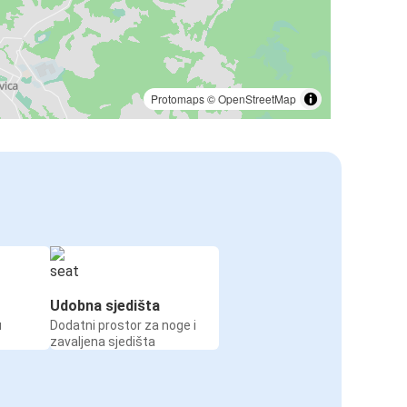
Protomaps
©
OpenStreetMap
Udobna sjedišta
u
Dodatni prostor za noge i
zavaljena sjedišta