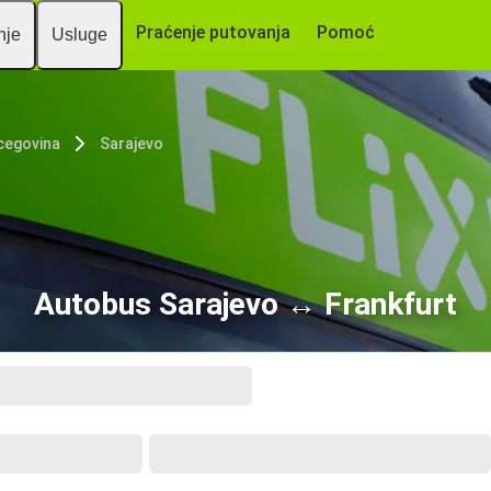
Praćenje putovanja
Pomoć
nje
Usluge
cegovina
Sarajevo
Autobus Sarajevo ↔ Frankfurt