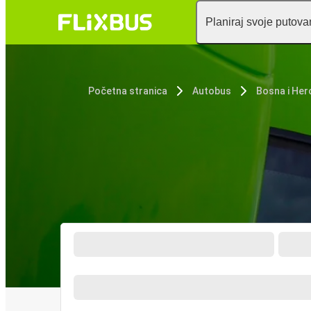
Planiraj svoje putova
Početna stranica
Autobus
Bosna i Her