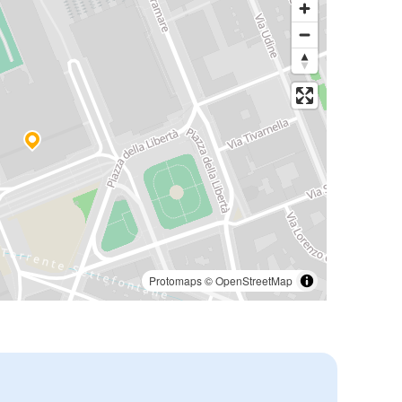
Protomaps
©
OpenStreetMap