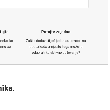
utujte
Putujte zajedno
 nekoliko
Zašto dodavati još jedan automobil na
ćemo se
cestu kada umjesto toga možete
odabrati kolektivno putovanje?
ika.