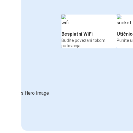
Besplatni WiFi
Utičnic
Budite povezani tokom
Punite u
putovanja