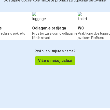
Dostupne opcije koje možete pronaći za ugodnije putovanje:
e
Odlaganje prtljaga
WC
ređaje u pokretu
Prostor za sigurno odlaganje
Praktično dostupni 
ličnih stvari
svakom FlixBusu
Prvi put putujete s nama?
Više o našoj usluzi