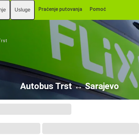
Praćenje putovanja
Pomoć
nje
Usluge
Trst
Autobus Trst ↔ Sarajevo