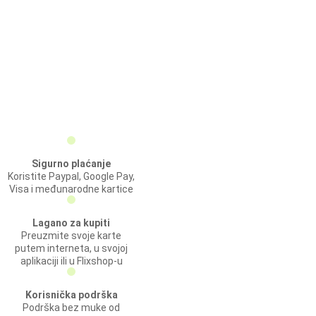
Sigurno plaćanje
Koristite Paypal, Google Pay,
Visa i međunarodne kartice
Lagano za kupiti
Preuzmite svoje karte
putem interneta, u svojoj
aplikaciji ili u Flixshop-u
Korisnička podrška
Podrška bez muke od