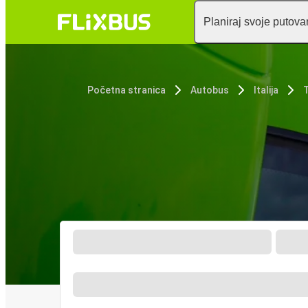
Planiraj svoje putova
Početna stranica
Autobus
Italija