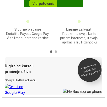
Vidi putovanja
Sigurno plaćanje
Lagano za kupiti
Koristite Paypal, Google Pay,
Preuzmite svoje karte
Visa i međunarodne kartice
putem interneta, u svojoj
aplikaciji ili u Flixshop-u
Vjeruje na
m
Digitalne karte i
preko 500
miliona putnika
praćenje uživo
Otkrijte FlixBus aplikaciju