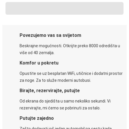
Povezujemo vas sa svijetom
Beskrajne mogućnosti. Otkrijte preko 8000 odredišta u
više od 40 zemalja.
Komfor u pokretu
Opustite se uz besplatan WiFi, utičnice i dodatni prostor
za noge. Za to služe moderni autobusi.
Birajte, rezervirajte, putujte
Od ekrana do sjedišta u samo nekoliko sekundi. Vi
rezervirajte, mi ćemo se pobrinuti za ostalo.
Putujte zajedno
Zašto dodavati još jedan automobil na cestu kada