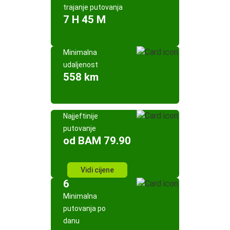
trajanje putovanja
7 H 45 M
Minimalna
udaljenost
558 km
Najjeftinije
putovanje
od BAM 79.90
Vidi cijene
6
Minimalna
putovanja po
danu