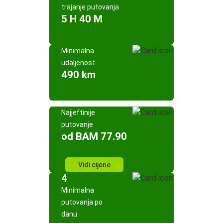
trajanje putovanja
5 H 40 M
Minimalna
udaljenost
490 km
Najjeftinije
putovanje
od BAM 77.90
Vidi cijene
4
Minimalna
putovanja po
danu