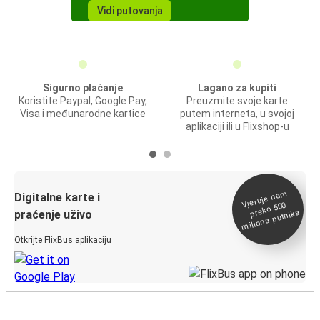
Vidi putovanja
Sigurno plaćanje
Lagano za kupiti
Koristite Paypal, Google Pay,
Preuzmite svoje karte
Visa i međunarodne kartice
putem interneta, u svojoj
aplikaciji ili u Flixshop-u
Vjeruje na
m
Digitalne karte i
preko 500
miliona putnika
praćenje uživo
Otkrijte FlixBus aplikaciju