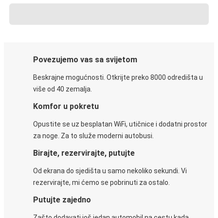
Povezujemo vas sa svijetom
Beskrajne mogućnosti. Otkrijte preko 8000 odredišta u
više od 40 zemalja.
Komfor u pokretu
Opustite se uz besplatan WiFi, utičnice i dodatni prostor
za noge. Za to služe moderni autobusi.
Birajte, rezervirajte, putujte
Od ekrana do sjedišta u samo nekoliko sekundi. Vi
rezervirajte, mi ćemo se pobrinuti za ostalo.
Putujte zajedno
Zašto dodavati još jedan automobil na cestu kada