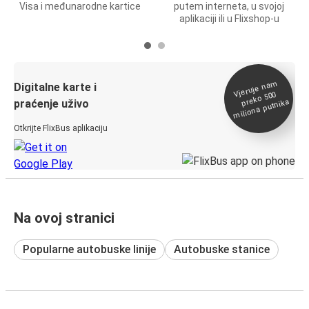
Visa i međunarodne kartice
putem interneta, u svojoj
aplikaciji ili u Flixshop-u
Vjeruje na
m
Digitalne karte i
preko 500
miliona putnika
praćenje uživo
Otkrijte FlixBus aplikaciju
Na ovoj stranici
Popularne autobuske linije
Autobuske stanice