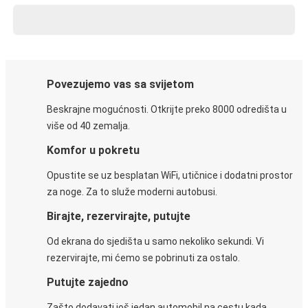
Povezujemo vas sa svijetom
Beskrajne mogućnosti. Otkrijte preko 8000 odredišta u
više od 40 zemalja.
Komfor u pokretu
Opustite se uz besplatan WiFi, utičnice i dodatni prostor
za noge. Za to služe moderni autobusi.
Birajte, rezervirajte, putujte
Od ekrana do sjedišta u samo nekoliko sekundi. Vi
rezervirajte, mi ćemo se pobrinuti za ostalo.
Putujte zajedno
Zašto dodavati još jedan automobil na cestu kada