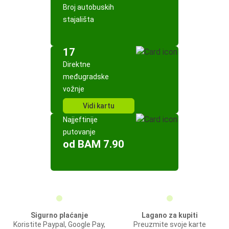
Broj autobuskih
stajališta
17
Direktne
međugradske
vožnje
Vidi kartu
Najjeftinije
putovanje
od BAM 7.90
Sigurno plaćanje
Lagano za kupiti
Koristite Paypal, Google Pay,
Preuzmite svoje karte