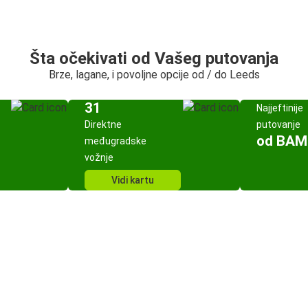
Šta očekivati od Vašeg putovanja
Brze, lagane, i povoljne opcije od / do Leeds
31
Najjeftinije
Direktne
putovanje
od BAM
međugradske
vožnje
Vidi kartu