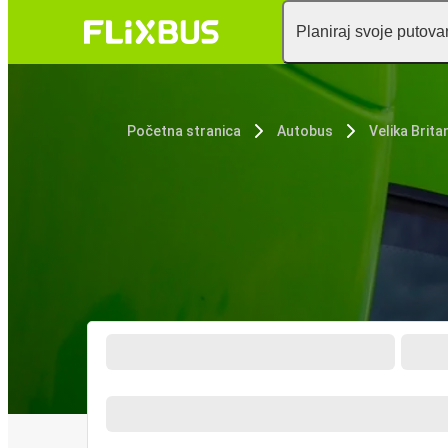
Planiraj svoje putova
Početna stranica
Autobus
Velika Britan