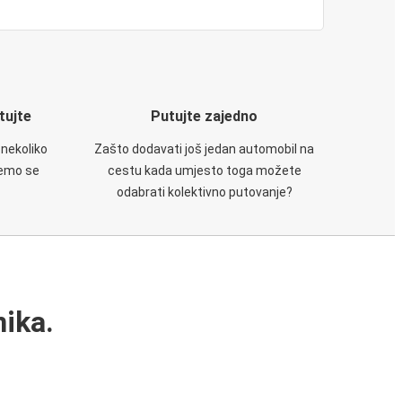
utujte
Putujte zajedno
 nekoliko
Zašto dodavati još jedan automobil na
ćemo se
cestu kada umjesto toga možete
odabrati kolektivno putovanje?
ika.