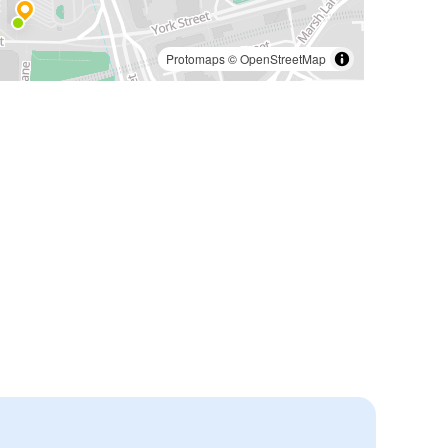
Protomaps
©
OpenStreetMap