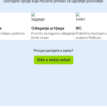
Dostupne opcije koje možete pronaći za ugodnije putovanje:
e
Odlaganje prtljaga
WC
ređaje u pokretu
Prostor za sigurno odlaganje
Praktično dostupni 
ličnih stvari
svakom FlixBusu
Prvi put putujete s nama?
Više o našoj usluzi