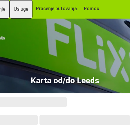
Praćenje putovanja
Pomoć
nje
Usluge
ija
Karta od/do Leeds