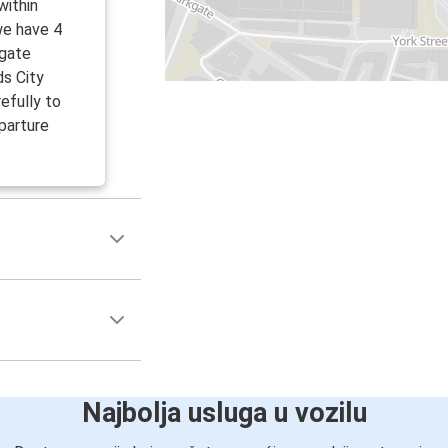
within
we have 4
tgate
ds City
efully to
parture
Najbolja usluga u vozilu