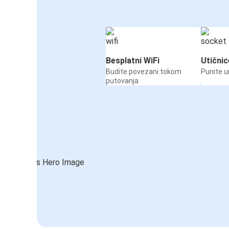
Besplatni WiFi
Utičnic
Budite povezani tokom
Punite u
putovanja