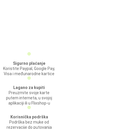
Sigurno plaćanje
Koristite Paypal, Google Pay,
Visa i međunarodne kartice
Lagano za kupiti
Preuzmite svoje karte
putem interneta, u svojoj
aplikaciji ili u Flixshop-u
Korisnička podrška
Podrška bez muke od
rezervacije do putovanja