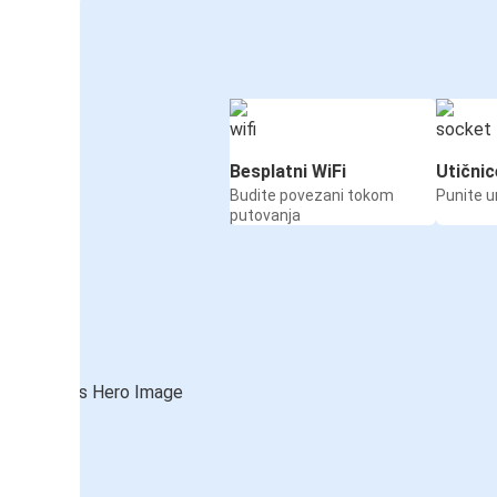
Besplatni WiFi
Utičnic
Budite povezani tokom
Punite u
putovanja