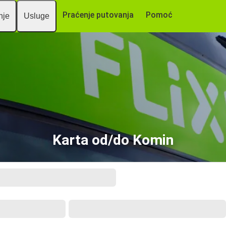
Praćenje putovanja
Pomoć
nje
Usluge
Karta od/do Komin