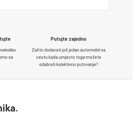
utujte
Putujte zajedno
 nekoliko
Zašto dodavati još jedan automobil na
ćemo se
cestu kada umjesto toga možete
odabrati kolektivno putovanje?
ika.