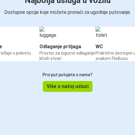
Najbolja usluga u vozilu
Dostupne opcije koje možete pronaći za ugodnije putovanje:
e
Odlaganje prtljaga
WC
ređaje u pokretu
Prostor za sigurno odlaganje
Praktično dostupni 
ličnih stvari
svakom FlixBusu
Prvi put putujete s nama?
Više o našoj usluzi