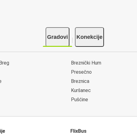
Gradovi
Konekcije
 Breg
Breznički Hum
Presečno
e
Breznica
Kuršanec
Pušćine
ije
FlixBus