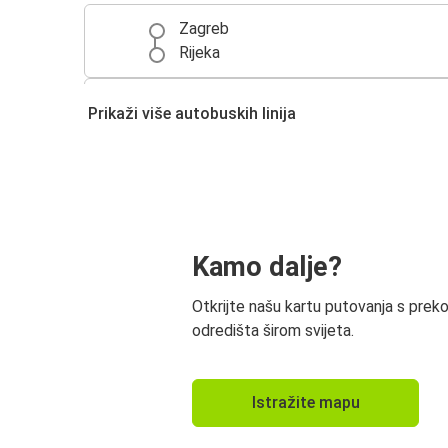
Zagreb
Rijeka
Trst
Prikaži više autobuskih linija
Rijeka
Rijeka
Stuttgart
Rijeka
Kamo dalje?
Zenica
Otkrijte našu kartu putovanja s prek
Busovača
odredišta širom svijeta.
Rijeka
Istražite mapu