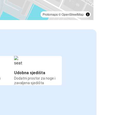
Protomaps
©
OpenStreetMap
Udobna sjedišta
u
Dodatni prostor za noge i
zavaljena sjedišta