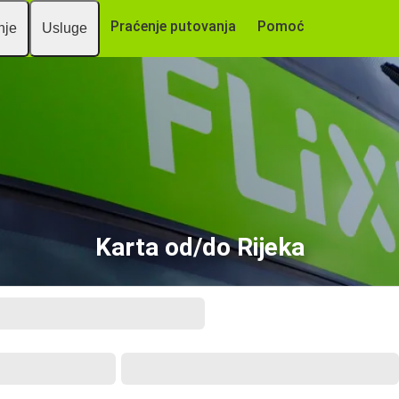
Praćenje putovanja
Pomoć
nje
Usluge
Karta od/do Rijeka