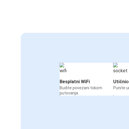
Besplatni WiFi
Utičnic
Budite povezani tokom
Punite u
putovanja