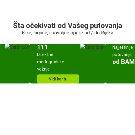
Šta očekivati od Vašeg putovanja
Brze, lagane, i povoljne opcije od / do Rijeka
111
Najjeftinije
Direktne
putovanje
od BAM
međugradske
vožnje
Vidi kartu