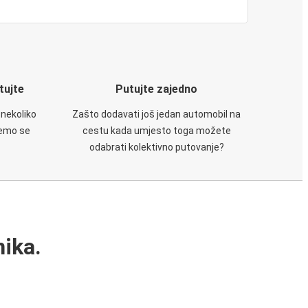
utujte
Putujte zajedno
 nekoliko
Zašto dodavati još jedan automobil na
ćemo se
cestu kada umjesto toga možete
odabrati kolektivno putovanje?
ika.