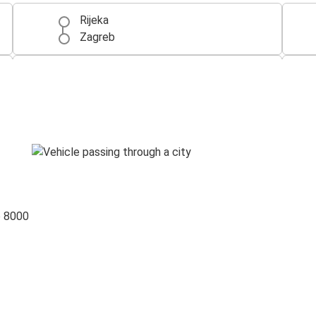
Rijeka
Zagreb
Stuttgart
Rijeka
Sarajevo
Rijeka
Visoko
Rijeka
o 8000
Rijeka
Busovača