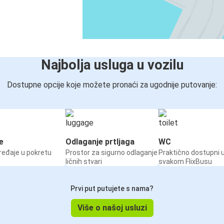
Najbolja usluga u vozilu
Dostupne opcije koje možete pronaći za ugodnije putovanje:
e
Odlaganje prtljaga
WC
ređaje u pokretu
Prostor za sigurno odlaganje
Praktično dostupni 
ličnih stvari
svakom FlixBusu
Prvi put putujete s nama?
Više o našoj usluzi