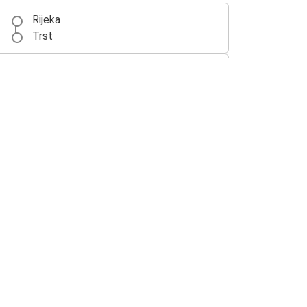
Rijeka
Trst
Rijeka
Sarajevo
Zenica
Rijeka
Rijeka
Visoko