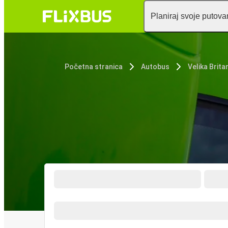
Planiraj svoje putova
Početna stranica
Autobus
Velika Britan