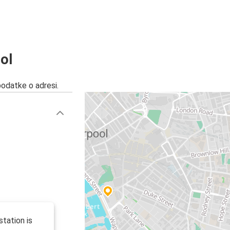
ool
podatke o adresi.
station is