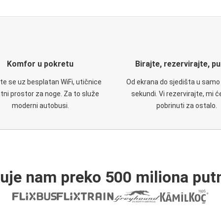
Komfor u pokretu
Birajte, rezervirajte, p
te se uz besplatan WiFi, utičnice
Od ekrana do sjedišta u samo
atni prostor za noge. Za to služe
sekundi. Vi rezervirajte, mi 
moderni autobusi.
pobrinuti za ostalo.
ruje nam preko 500 miliona putn