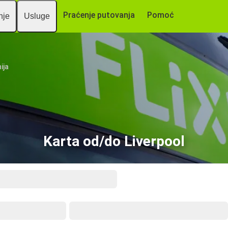
Praćenje putovanja
Pomoć
nje
Usluge
ija
Karta od/do Liverpool