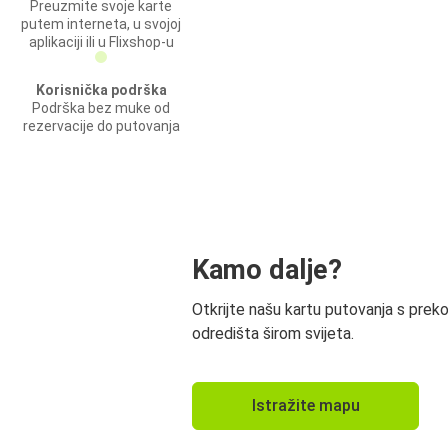
Preuzmite svoje karte
putem interneta, u svojoj
aplikaciji ili u Flixshop-u
Korisnička podrška
Podrška bez muke od
rezervacije do putovanja
Kamo dalje?
Otkrijte našu kartu putovanja s prek
odredišta širom svijeta.
Istražite mapu