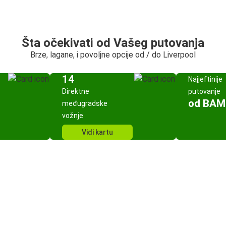
Šta očekivati od Vašeg putovanja
Brze, lagane, i povoljne opcije od / do Liverpool
14
Najjeftinije
Direktne
putovanje
od BAM
međugradske
vožnje
Vidi kartu