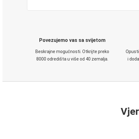
Povezujemo vas sa svijetom
Beskrajne mogućnosti. Otkrijte preko
Opusti
8000 odredišta u više od 40 zemalja.
i dod
Vje