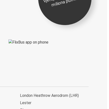
e
a
London Heathrow Aerodrom (LHR)
Lester