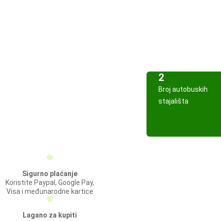
2
Broj autobuskih
stajališta
Sigurno plaćanje
Koristite Paypal, Google Pay,
Visa i međunarodne kartice
Lagano za kupiti