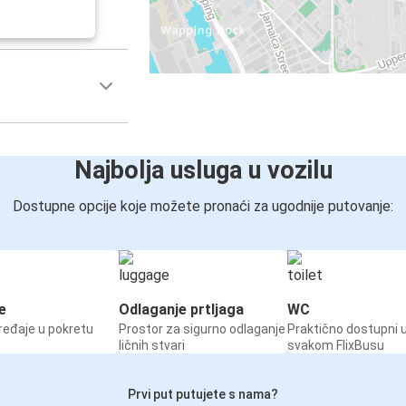
Najbolja usluga u vozilu
Dostupne opcije koje možete pronaći za ugodnije putovanje:
e
Odlaganje prtljaga
WC
ređaje u pokretu
Prostor za sigurno odlaganje
Praktično dostupni 
ličnih stvari
svakom FlixBusu
Prvi put putujete s nama?