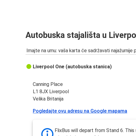
Autobuska stajališta u Liverp
Imajte na umu: vaša karta će sadržavati najažurnije 
Liverpool One (autobuska stanica)
Canning Place
L1 8JX Liverpool
Velika Britanija
Pogledajte ovu adresu na Google mapama
FlixBus will depart from Stand 6. This 