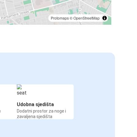
Protomaps
©
OpenStreetMap
Udobna sjedišta
u
Dodatni prostor za noge i
zavaljena sjedišta