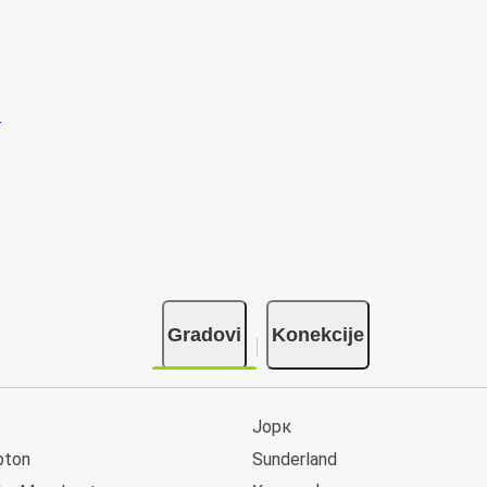
Gradovi
Konekcije
Јорк
pton
Sunderland