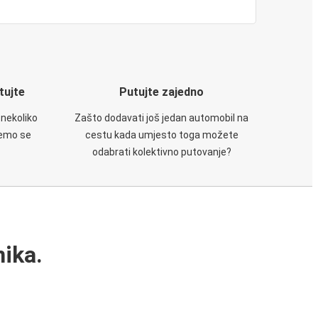
utujte
Putujte zajedno
 nekoliko
Zašto dodavati još jedan automobil na
ćemo se
cestu kada umjesto toga možete
odabrati kolektivno putovanje?
ika.