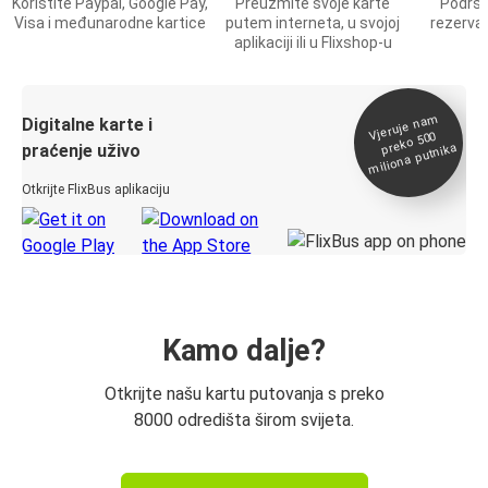
Koristite Paypal, Google Pay,
Preuzmite svoje karte
Podršk
Visa i međunarodne kartice
putem interneta, u svojoj
rezervac
aplikaciji ili u Flixshop-u
Vjeruje na
m
Digitalne karte i
preko 500
miliona putnika
praćenje uživo
Otkrijte FlixBus aplikaciju
Kamo dalje?
Otkrijte našu kartu putovanja s preko
8000 odredišta širom svijeta.