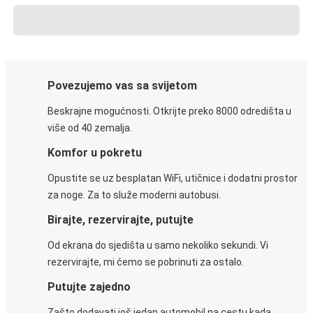
Povezujemo vas sa svijetom
Beskrajne mogućnosti. Otkrijte preko 8000 odredišta u
više od 40 zemalja.
Komfor u pokretu
Opustite se uz besplatan WiFi, utičnice i dodatni prostor
za noge. Za to služe moderni autobusi.
Birajte, rezervirajte, putujte
Od ekrana do sjedišta u samo nekoliko sekundi. Vi
rezervirajte, mi ćemo se pobrinuti za ostalo.
Putujte zajedno
Zašto dodavati još jedan automobil na cestu kada