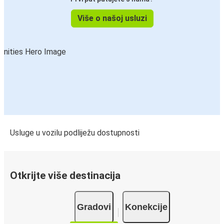
Više o našoj usluzi
Usluge u vozilu podliježu dostupnosti
Otkrijte više destinacija
Gradovi
Konekcije