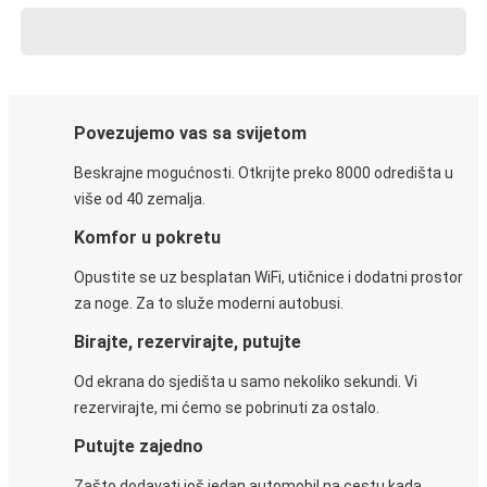
Povezujemo vas sa svijetom
Beskrajne mogućnosti. Otkrijte preko 8000 odredišta u
više od 40 zemalja.
Komfor u pokretu
Opustite se uz besplatan WiFi, utičnice i dodatni prostor
za noge. Za to služe moderni autobusi.
Birajte, rezervirajte, putujte
Od ekrana do sjedišta u samo nekoliko sekundi. Vi
rezervirajte, mi ćemo se pobrinuti za ostalo.
Putujte zajedno
Zašto dodavati još jedan automobil na cestu kada