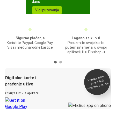
danu
Vidi putovanja
Sigurno plaćanje
Lagano za kupiti
Koristite Paypal, Google Pay,
Preuzmite svoje karte
Visa i međunarodne kartice
putem interneta, u svojoj
aplikaciji ili u Flixshop-u
Vjeruje na
m
Digitalne karte i
preko 500
miliona putnika
praćenje uživo
Otkrijte FlixBus aplikaciju