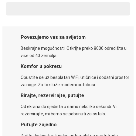
Povezujemo vas sa svijetom
Beskrajne mogućnosti. Otkrijte preko 8000 odredišta u
više od 40 zemalja.
Komfor u pokretu
Opustite se uz besplatan WiFi, utičnice i dodatni prostor
za noge. Za to služe moderni autobusi.
Birajte, rezervirajte, putujte
Od ekrana do sjedišta u samo nekoliko sekundi. Vi
rezervirajte, mi ćemo se pobrinuti za ostalo.
Putujte zajedno
Zašto dodavati još jedan automobil na cestu kada