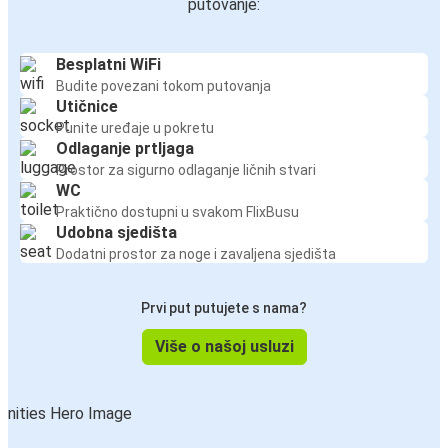
putovanje:
Besplatni WiFi
Budite povezani tokom putovanja
Utičnice
Punite uređaje u pokretu
Odlaganje prtljaga
Prostor za sigurno odlaganje ličnih stvari
WC
Praktično dostupni u svakom FlixBusu
Udobna sjedišta
Dodatni prostor za noge i zavaljena sjedišta
Prvi put putujete s nama?
Više o našoj usluzi