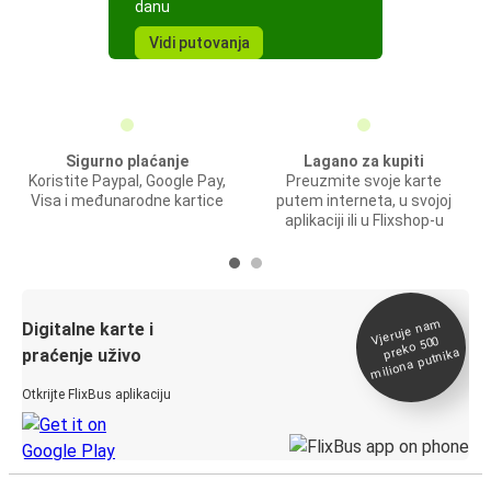
danu
Vidi putovanja
Sigurno plaćanje
Lagano za kupiti
Koristite Paypal, Google Pay,
Preuzmite svoje karte
Visa i međunarodne kartice
putem interneta, u svojoj
aplikaciji ili u Flixshop-u
Vjeruje na
m
Digitalne karte i
preko 500
miliona putnika
praćenje uživo
Otkrijte FlixBus aplikaciju