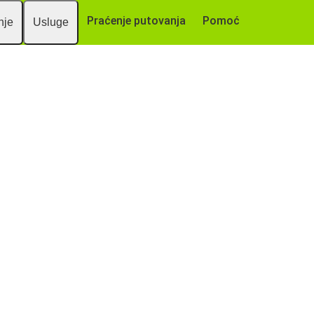
Praćenje putovanja
Pomoć
nje
Usluge