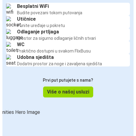
Besplatni WiFi
Budite povezani tokom putovanja
Utičnice
Punite uređaje u pokretu
Odlaganje prtljaga
Prostor za sigurno odlaganje ličnih stvari
WC
Praktično dostupni u svakom FlixBusu
Udobna sjedišta
Dodatni prostor za noge i zavaljena sjedišta
Prvi put putujete s nama?
Više o našoj usluzi