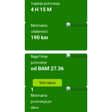
trajanje putovanja
4 H 15 M
Minimalna
udaljenost
190 km
Najjeftinije
putovanje
od BAM 27.36
Vidi cijene
1
Minimalna
putovanja po
danu