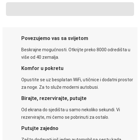
Povezujemo vas sa svijetom
Beskrajne mogućnosti. Otkrijte preko 8000 odredišta u
više od 40 zemalja.
Komfor u pokretu
Opustite se uz besplatan WiFi, utičnice i dodatni prostor
za noge. Za to služe moderni autobusi.
Birajte, rezervirajte, putujte
Od ekrana do sjedišta u samo nekoliko sekundi. Vi
rezervirajte, mi ćemo se pobrinuti za ostalo.
Putujte zajedno
Zašto dodavati još jedan automobil na cestu kada