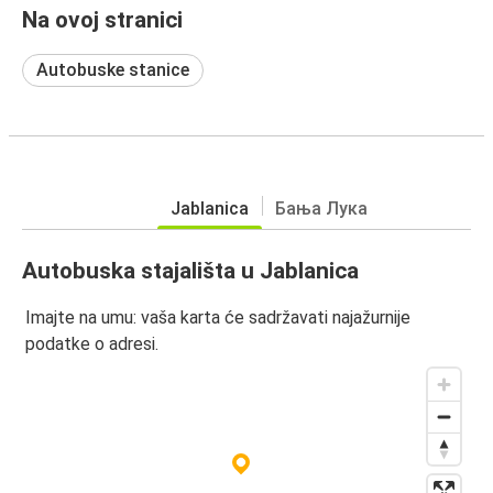
Na ovoj stranici
Autobuske stanice
Jablanica
Бања Лука
Autobuska stajališta u Jablanica
Imajte na umu: vaša karta će sadržavati najažurnije
podatke o adresi.