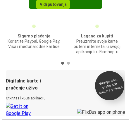
Vidi putovanja
Sigurno plaćanje
Lagano za kupiti
Koristite Paypal, Google Pay,
Preuzmite svoje karte
Visa i međunarodne kartice
putem interneta, u svojoj
aplikaciji ili u Flixshop-u
Vjeruje na
m
Digitalne karte i
preko 500
miliona putnika
praćenje uživo
Otkrijte FlixBus aplikaciju