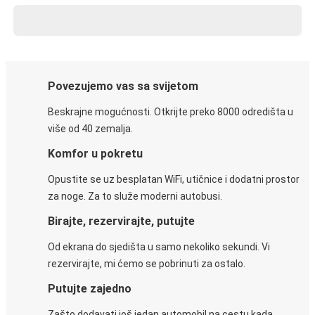
Povezujemo vas sa svijetom
Beskrajne mogućnosti. Otkrijte preko 8000 odredišta u
više od 40 zemalja.
Komfor u pokretu
Opustite se uz besplatan WiFi, utičnice i dodatni prostor
za noge. Za to služe moderni autobusi.
Birajte, rezervirajte, putujte
Od ekrana do sjedišta u samo nekoliko sekundi. Vi
rezervirajte, mi ćemo se pobrinuti za ostalo.
Putujte zajedno
Zašto dodavati još jedan automobil na cestu kada