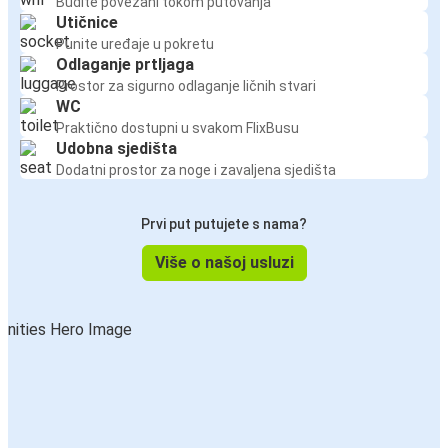
Budite povezani tokom putovanja
Utičnice
Punite uređaje u pokretu
Odlaganje prtljaga
Prostor za sigurno odlaganje ličnih stvari
WC
Praktično dostupni u svakom FlixBusu
Udobna sjedišta
Dodatni prostor za noge i zavaljena sjedišta
Prvi put putujete s nama?
Više o našoj usluzi