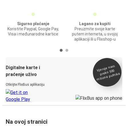
Sigurno plaćanje
Lagano za kupiti
Koristite Paypal, Google Pay,
Preuzmite svoje karte
Visa i međunarodne kartice
putem interneta, u svojoj
aplikaciji ili u Flixshop-u
Vjeruje na
m
Digitalne karte i
preko 500
miliona putnika
praćenje uživo
Otkrijte FlixBus aplikaciju
Na ovoj stranici