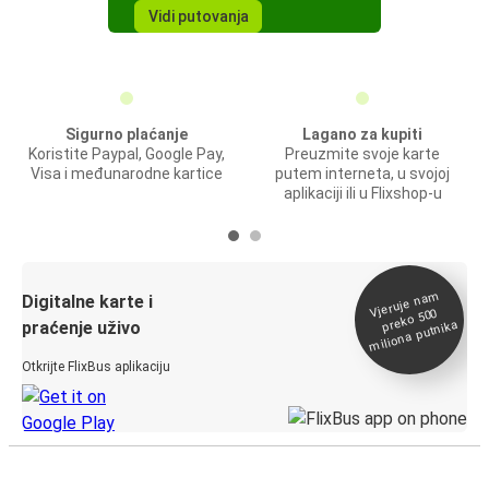
Vidi putovanja
Sigurno plaćanje
Lagano za kupiti
Koristite Paypal, Google Pay,
Preuzmite svoje karte
Visa i međunarodne kartice
putem interneta, u svojoj
aplikaciji ili u Flixshop-u
Vjeruje na
m
Digitalne karte i
preko 500
miliona putnika
praćenje uživo
Otkrijte FlixBus aplikaciju