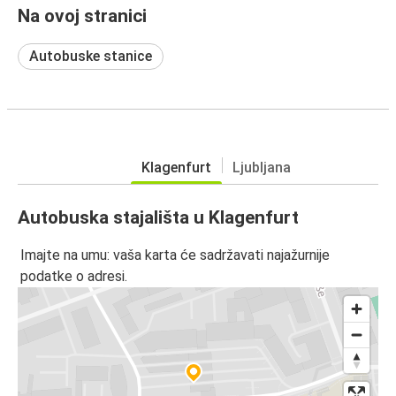
Na ovoj stranici
Autobuske stanice
Klagenfurt
Ljubljana
Autobuska stajališta u Klagenfurt
Imajte na umu: vaša karta će sadržavati najažurnije
podatke o adresi.