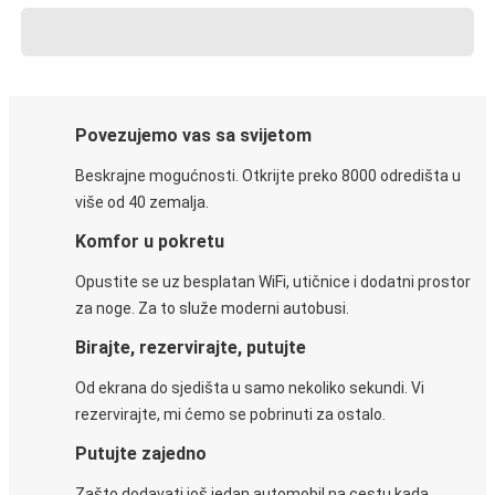
Povezujemo vas sa svijetom
Beskrajne mogućnosti. Otkrijte preko 8000 odredišta u
više od 40 zemalja.
Komfor u pokretu
Opustite se uz besplatan WiFi, utičnice i dodatni prostor
za noge. Za to služe moderni autobusi.
Birajte, rezervirajte, putujte
Od ekrana do sjedišta u samo nekoliko sekundi. Vi
rezervirajte, mi ćemo se pobrinuti za ostalo.
Putujte zajedno
Zašto dodavati još jedan automobil na cestu kada