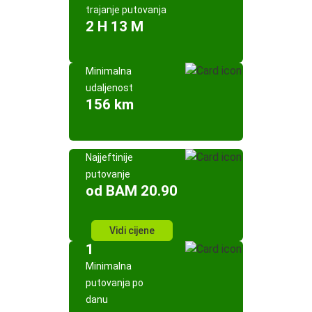
trajanje putovanja
2 H 13 M
Minimalna
udaljenost
156 km
Najjeftinije
putovanje
od BAM 20.90
Vidi cijene
1
Minimalna
putovanja po
danu