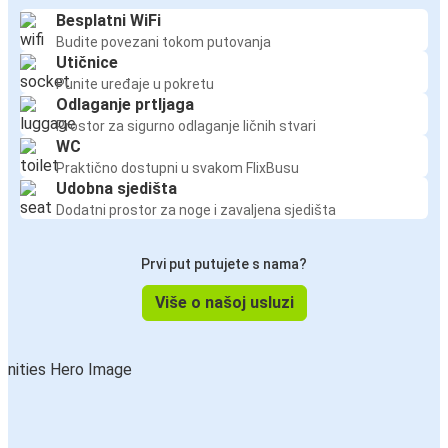
Besplatni WiFi
Budite povezani tokom putovanja
Utičnice
Punite uređaje u pokretu
Odlaganje prtljaga
Prostor za sigurno odlaganje ličnih stvari
WC
Praktično dostupni u svakom FlixBusu
Udobna sjedišta
Dodatni prostor za noge i zavaljena sjedišta
Prvi put putujete s nama?
Više o našoj usluzi