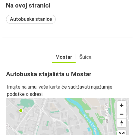
Na ovoj stranici
Autobuske stanice
Mostar
Šuica
Autobuska stajališta u Mostar
Imajte na umu: vaša karta će sadržavati najažurnije
podatke o adresi.