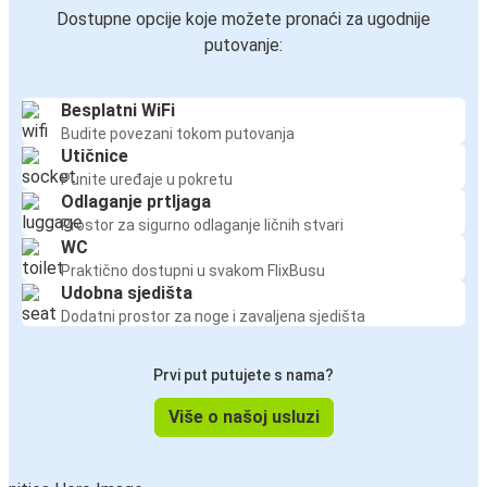
Dostupne opcije koje možete pronaći za ugodnije
putovanje:
Besplatni WiFi
Budite povezani tokom putovanja
Utičnice
Punite uređaje u pokretu
Odlaganje prtljaga
Prostor za sigurno odlaganje ličnih stvari
WC
Praktično dostupni u svakom FlixBusu
Udobna sjedišta
Dodatni prostor za noge i zavaljena sjedišta
Prvi put putujete s nama?
Više o našoj usluzi