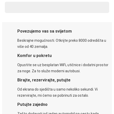
Povezujemo vas sa svijetom
Beskrajne mogućnosti. Otkrijte preko 8000 odredišta u
više od 40 zemalja.
Komfor u pokretu
Opustite se uz besplatan WiFi, utičnice i dodatni prostor
za noge. Za to služe moderni autobusi.
Birajte, rezervirajte, putujte
Od ekrana do sjedišta u samo nekoliko sekundi. Vi
rezervirajte, mi ćemo se pobrinuti za ostalo.
Putujte zajedno
Zašto dodavati još jedan automobil na cestu kada