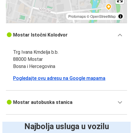
Protomaps
©
OpenStreetMap
Mostar Istočni Kolodvor
Trg Ivana Krndelja b.b.
88000 Mostar
Bosna i Hercegovina
Pogledajte ovu adresu na Google mapama
Mostar autobuska stanica
Najbolja usluga u vozilu