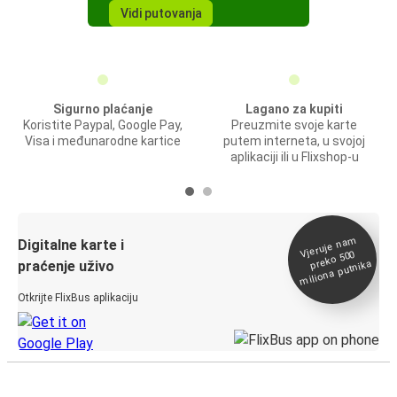
Vidi putovanja
Sigurno plaćanje
Lagano za kupiti
Koristite Paypal, Google Pay,
Preuzmite svoje karte
Visa i međunarodne kartice
putem interneta, u svojoj
aplikaciji ili u Flixshop-u
Vjeruje na
m
Digitalne karte i
preko 500
miliona putnika
praćenje uživo
Otkrijte FlixBus aplikaciju