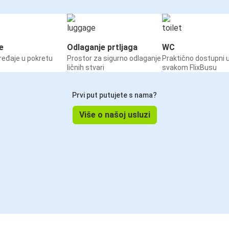
e
Odlaganje prtljaga
WC
ređaje u pokretu
Prostor za sigurno odlaganje
Praktično dostupni 
ličnih stvari
svakom FlixBusu
Prvi put putujete s nama?
Više o našoj usluzi