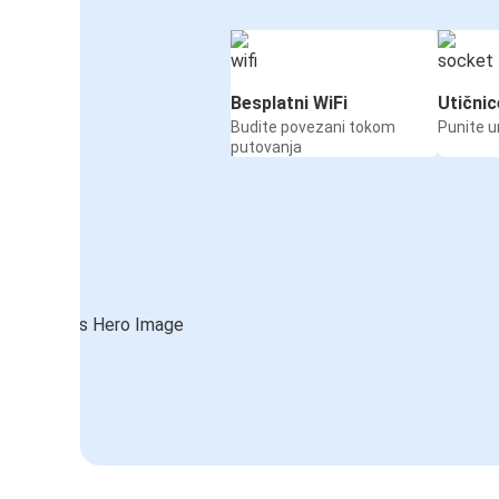
Besplatni WiFi
Utičnic
Budite povezani tokom
Punite u
putovanja