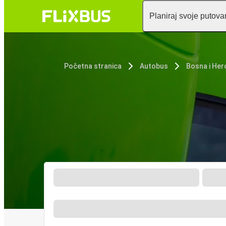
Planiraj svoje putova
Početna stranica
Autobus
Bosna i Her