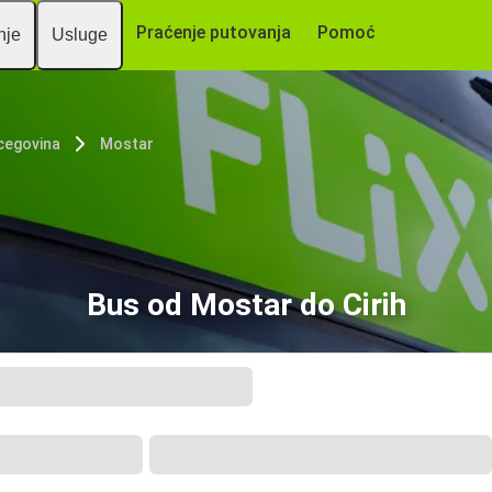
Praćenje putovanja
Pomoć
nje
Usluge
cegovina
Mostar
Bus od Mostar do Cirih