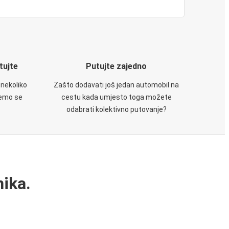
utujte
Putujte zajedno
 nekoliko
Zašto dodavati još jedan automobil na
ćemo se
cestu kada umjesto toga možete
odabrati kolektivno putovanje?
ika.