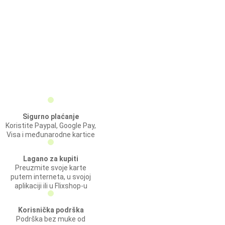
Sigurno plaćanje
Koristite Paypal, Google Pay,
Visa i međunarodne kartice
Lagano za kupiti
Preuzmite svoje karte
putem interneta, u svojoj
aplikaciji ili u Flixshop-u
Korisnička podrška
Podrška bez muke od