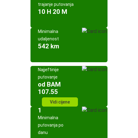
trajanje putovanja
10 H 20 M
Minimalna
udaljenost
542 km
Najjeftinije
putovanje
od BAM
107.55
Vidi cijene
1
Minimalna
putovanja po
danu