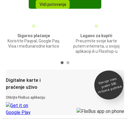
Vidi putovanja
Sigurno plaćanje
Lagano za kupiti
Koristite Paypal, Google Pay,
Preuzmite svoje karte
Visa i međunarodne kartice
putem interneta, u svojoj
aplikaciji ili u Flixshop-u
Vjeruje na
m
Digitalne karte i
preko 500
miliona putnika
praćenje uživo
Otkrijte FlixBus aplikaciju