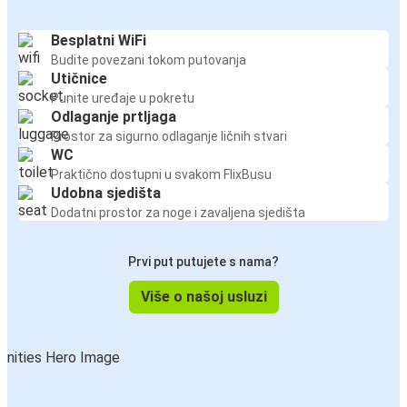
Besplatni WiFi
Budite povezani tokom putovanja
Utičnice
Punite uređaje u pokretu
Odlaganje prtljaga
Prostor za sigurno odlaganje ličnih stvari
WC
Praktično dostupni u svakom FlixBusu
Udobna sjedišta
Dodatni prostor za noge i zavaljena sjedišta
Prvi put putujete s nama?
Više o našoj usluzi