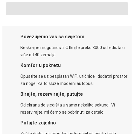
Povezujemo vas sa svijetom
Beskrajne mogućnosti. Otkrijte preko 8000 odredišta u
više od 40 zemalja.
Komfor u pokretu
Opustite se uz besplatan WiFi, utičnice i dodatni prostor
za noge. Za to služe moderni autobusi.
Birajte, rezervirajte, putujte
Od ekrana do sjedišta u samo nekoliko sekundi. Vi
rezervirajte, mi ćemo se pobrinuti za ostalo.
Putujte zajedno
Zašto dodavati još jedan automobil na cestu kada