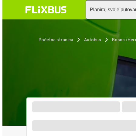
Planiraj svoje putova
Početna stranica
Autobus
Bosna i Her