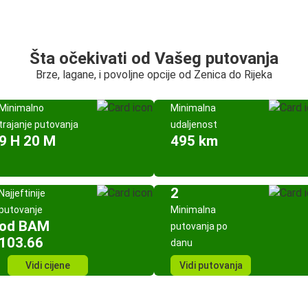
Šta očekivati od Vašeg putovanja
Brze, lagane, i povoljne opcije od Zenica do Rijeka
Minimalno
Minimalna
trajanje putovanja
udaljenost
9 H 20 M
495 km
2
Najjeftinije
putovanje
Minimalna
od BAM
putovanja po
103.66
danu
Vidi cijene
Vidi putovanja