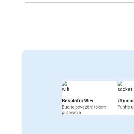
Besplatni WiFi
Utičnic
Budite povezani tokom
Punite u
putovanja