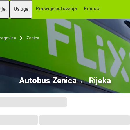
Praćenje putovanja
Pomoć
nje
Usluge
cegovina
Zenica
Autobus Zenica ↔ Rijeka