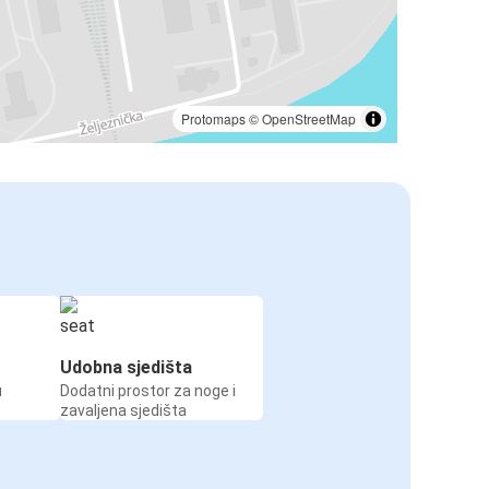
Protomaps
©
OpenStreetMap
Udobna sjedišta
u
Dodatni prostor za noge i
zavaljena sjedišta