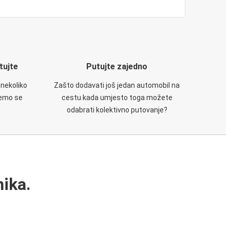
utujte
Putujte zajedno
 nekoliko
Zašto dodavati još jedan automobil na
ćemo se
cestu kada umjesto toga možete
odabrati kolektivno putovanje?
ika.