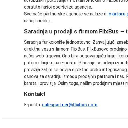
autobuskih putovanja? Postanite lokalno FlixBusovo
obratite našoj podršci za agencije.
Sve naše partnerske agencije se nalaze u
lokatoru 
našoj saradnji.
Saradnja u prodaji s firmom FlixBus – 
Saradnja funkcioniše jednostavno: Zahvaljujući zaseb
direktnu vezu s firmom FlixBus. FlixBusovo prodajno
našoj web trgovini. Ono bira odgovarajuću liniju i kori
putem slanjem na e-poštu. Plaćanje se odvija između
provizija zatim se odvija direktno preko integrisanog
osnova za saradnju između prodajnih partnera i nas.
karata i provizija. Osim toga, našim prodajnim mjes
Kontakt
E-pošta:
salespartner@flixbus.com