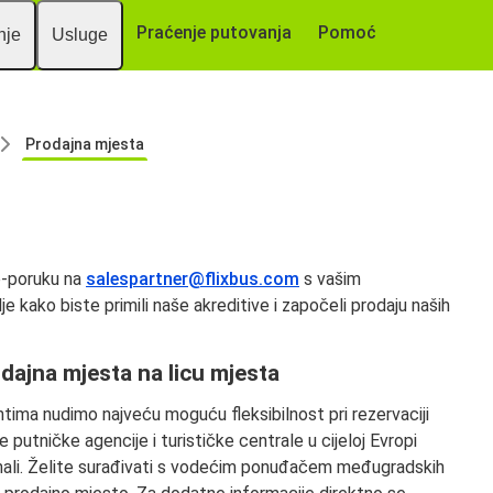
Praćenje putovanja
Pomoć
nje
Usluge
Prodajna mjesta
 e-poruku na
salespartner@flixbus.com
s vašim
kako biste primili naše akreditive i započeli prodaju naših
odajna mjesta na licu mjesta
entima nudimo najveću moguću fleksibilnost pri rezervaciji
jne putničke agencije i turističke centrale u cijeloj Evropi
anali. Želite surađivati s vodećim ponuđačem međugradskih