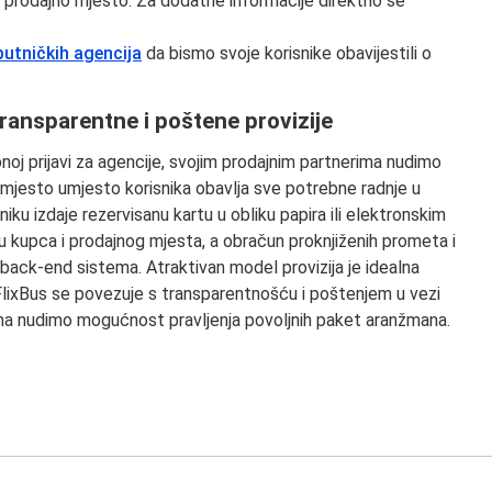
 prodajno mjesto. Za dodatne informacije direktno se
putničkih agencija
da bismo svoje korisnike obavijestili o
transparentne i poštene provizije
noj prijavi za agencije, svojim prodajnim partnerima nudimo
 mjesto umjesto korisnika obavlja sve potrebne radnje u
sniku izdaje rezervisanu kartu u obliku papira ili elektronskim
 kupca i prodajnog mjesta, a obračun proknjiženih prometa i
 back-end sistema. Atraktivan model provizija je idealna
 FlixBus se povezuje s transparentnošću i poštenjem u vezi
tima nudimo mogućnost pravljenja povoljnih paket aranžmana.