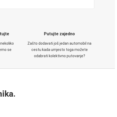
utujte
Putujte zajedno
 nekoliko
Zašto dodavati još jedan automobil na
ćemo se
cestu kada umjesto toga možete
odabrati kolektivno putovanje?
ika.