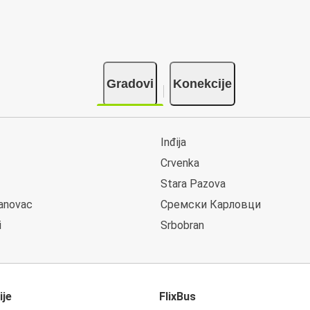
Gradovi
Konekcije
Inđija
Crvenka
Stara Pazova
lanovac
Сремски Карловци
i
Srbobran
ije
FlixBus