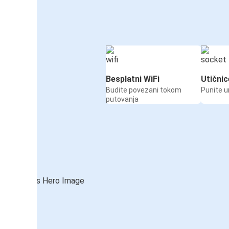
Besplatni WiFi
Utičnic
Budite povezani tokom
Punite u
putovanja