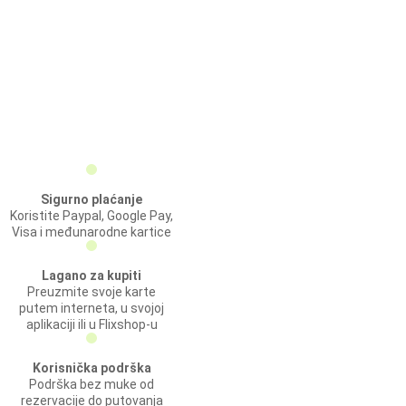
Sigurno plaćanje
Koristite Paypal, Google Pay,
Visa i međunarodne kartice
Lagano za kupiti
Preuzmite svoje karte
putem interneta, u svojoj
aplikaciji ili u Flixshop-u
Korisnička podrška
Podrška bez muke od
rezervacije do putovanja