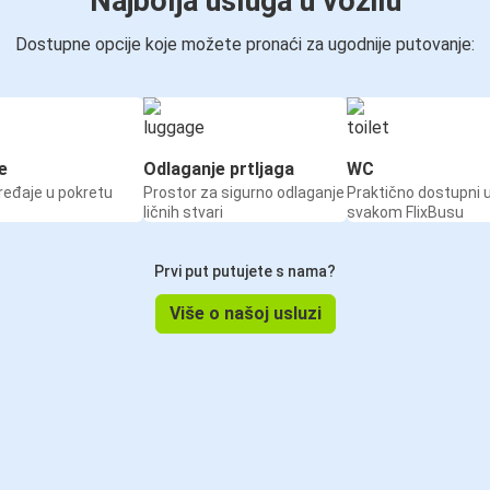
Najbolja usluga u vozilu
Dostupne opcije koje možete pronaći za ugodnije putovanje:
e
Odlaganje prtljaga
WC
ređaje u pokretu
Prostor za sigurno odlaganje
Praktično dostupni 
ličnih stvari
svakom FlixBusu
Prvi put putujete s nama?
Više o našoj usluzi