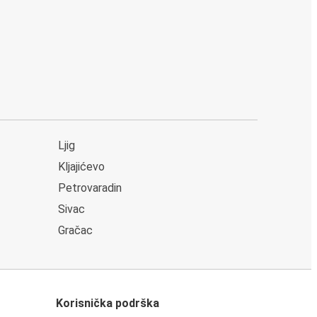
Ljig
Kljajićevo
Petrovaradin
Sivac
Gračac
Korisnička podrška