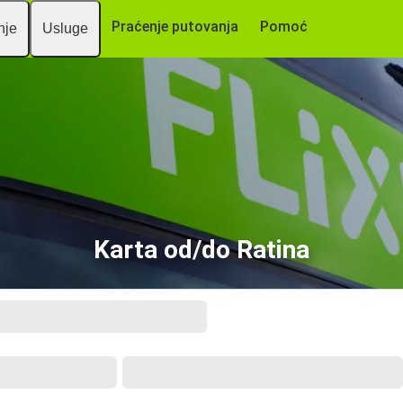
Praćenje putovanja
Pomoć
nje
Usluge
Karta od/do Ratina