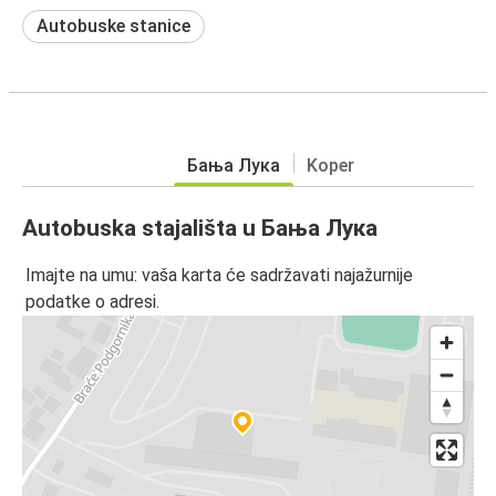
Autobuske stanice
Бања Лука
Koper
Autobuska stajališta u Бања Лука
Imajte na umu: vaša karta će sadržavati najažurnije
podatke o adresi.