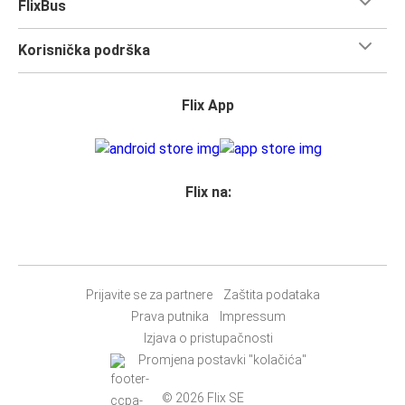
FlixBus
Korisnička podrška
Flix App
Flix na:
Prijavite se za partnere
Zaštita podataka
Prava putnika
Impressum
Izjava o pristupačnosti
Promjena postavki "kolačića"
© 2026 Flix SE