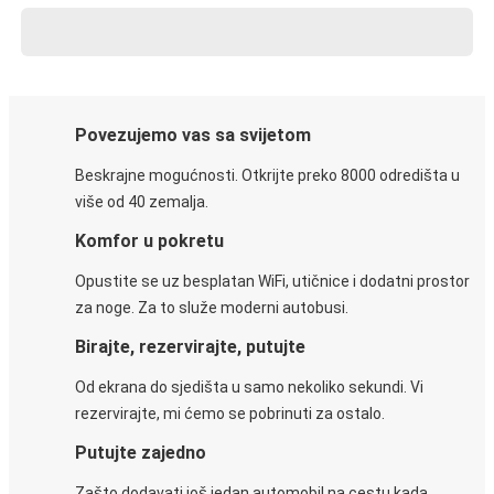
Povezujemo vas sa svijetom
Beskrajne mogućnosti. Otkrijte preko 8000 odredišta u
više od 40 zemalja.
Komfor u pokretu
Opustite se uz besplatan WiFi, utičnice i dodatni prostor
za noge. Za to služe moderni autobusi.
Birajte, rezervirajte, putujte
Od ekrana do sjedišta u samo nekoliko sekundi. Vi
rezervirajte, mi ćemo se pobrinuti za ostalo.
Putujte zajedno
Zašto dodavati još jedan automobil na cestu kada