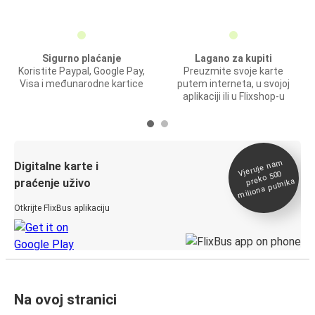
Sigurno plaćanje
Lagano za kupiti
Koristite Paypal, Google Pay,
Preuzmite svoje karte
Visa i međunarodne kartice
putem interneta, u svojoj
aplikaciji ili u Flixshop-u
Vjeruje na
m
Digitalne karte i
preko 500
miliona putnika
praćenje uživo
Otkrijte FlixBus aplikaciju
Na ovoj stranici