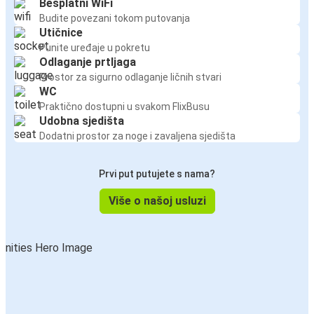
Besplatni WiFi
Budite povezani tokom putovanja
Utičnice
Punite uređaje u pokretu
Odlaganje prtljaga
Prostor za sigurno odlaganje ličnih stvari
WC
Praktično dostupni u svakom FlixBusu
Udobna sjedišta
Dodatni prostor za noge i zavaljena sjedišta
Prvi put putujete s nama?
Više o našoj usluzi