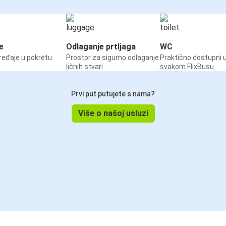
e
Odlaganje prtljaga
WC
ređaje u pokretu
Prostor za sigurno odlaganje
Praktično dostupni 
ličnih stvari
svakom FlixBusu
Prvi put putujete s nama?
Više o našoj usluzi