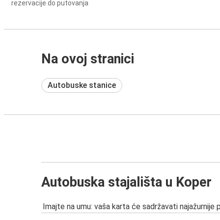
rezervacije do putovanja
Na ovoj stranici
Autobuske stanice
Autobuska stajališta u Koper
Imajte na umu: vaša karta će sadržavati najažurnije 