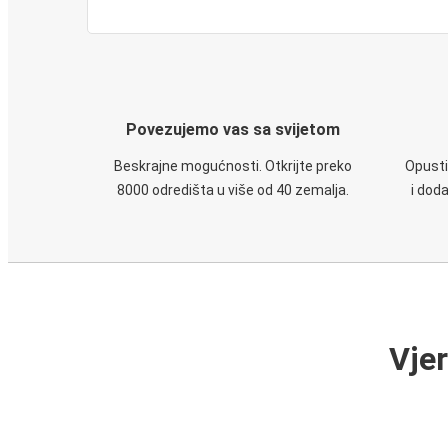
Povezujemo vas sa svijetom
Beskrajne mogućnosti. Otkrijte preko
Opusti
8000 odredišta u više od 40 zemalja.
i dod
Vje