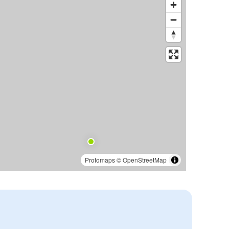
Protomaps
©
OpenStreetMap