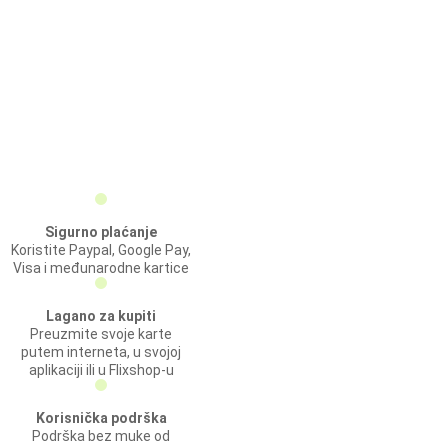
Sigurno plaćanje
Koristite Paypal, Google Pay,
Visa i međunarodne kartice
Lagano za kupiti
Preuzmite svoje karte
putem interneta, u svojoj
aplikaciji ili u Flixshop-u
Korisnička podrška
Podrška bez muke od