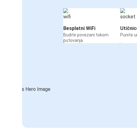
Besplatni WiFi
Utičnic
Budite povezani tokom
Punite u
putovanja