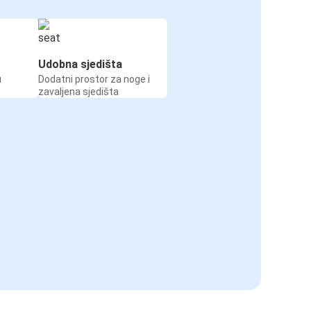
Udobna sjedišta
u
Dodatni prostor za noge i
zavaljena sjedišta