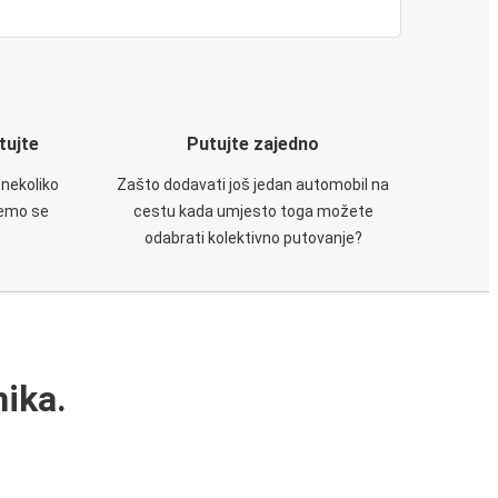
utujte
Putujte zajedno
 nekoliko
Zašto dodavati još jedan automobil na
ćemo se
cestu kada umjesto toga možete
odabrati kolektivno putovanje?
ika.