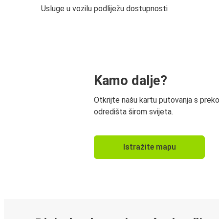
Usluge u vozilu podliježu dostupnosti
Kamo dalje?
Otkrijte našu kartu putovanja s prek
odredišta širom svijeta.
Istražite mapu