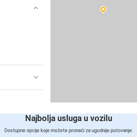
Najbolja usluga u vozilu
Dostupne opcije koje možete pronaći za ugodnije putovanje: