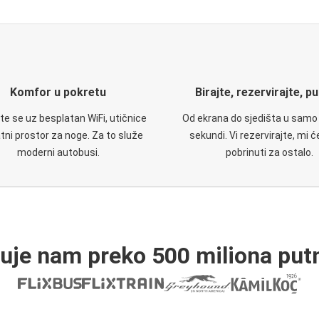
Komfor u pokretu
Birajte, rezervirajte, p
te se uz besplatan WiFi, utičnice
Od ekrana do sjedišta u samo
atni prostor za noge. Za to služe
sekundi. Vi rezervirajte, mi 
moderni autobusi.
pobrinuti za ostalo.
ruje nam preko 500 miliona putn