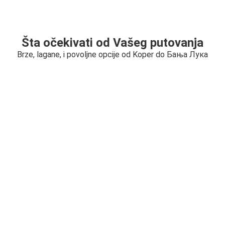
Šta očekivati od Vašeg putovanja
Brze, lagane, i povoljne opcije od Koper do Бања Лука