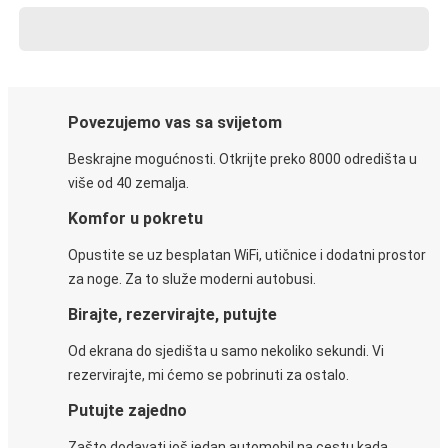
Povezujemo vas sa svijetom
Beskrajne mogućnosti. Otkrijte preko 8000 odredišta u
više od 40 zemalja.
Komfor u pokretu
Opustite se uz besplatan WiFi, utičnice i dodatni prostor
za noge. Za to služe moderni autobusi.
Birajte, rezervirajte, putujte
Od ekrana do sjedišta u samo nekoliko sekundi. Vi
rezervirajte, mi ćemo se pobrinuti za ostalo.
Putujte zajedno
Zašto dodavati još jedan automobil na cestu kada