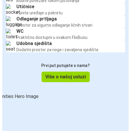
Budite povezani tokom putovanja
Utičnice
Punite uređaje u pokretu
Odlaganje prtljaga
Prostor za sigurno odlaganje ličnih stvari
WC
Praktično dostupni u svakom FlixBusu
Udobna sjedišta
Dodatni prostor za noge i zavaljena sjedišta
Prvi put putujete s nama?
Više o našoj usluzi