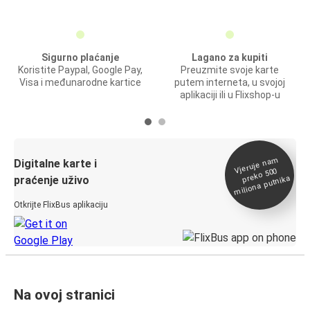
Sigurno plaćanje
Lagano za kupiti
Koristite Paypal, Google Pay,
Preuzmite svoje karte
Visa i međunarodne kartice
putem interneta, u svojoj
aplikaciji ili u Flixshop-u
Vjeruje na
m
Digitalne karte i
preko 500
miliona putnika
praćenje uživo
Otkrijte FlixBus aplikaciju
Na ovoj stranici