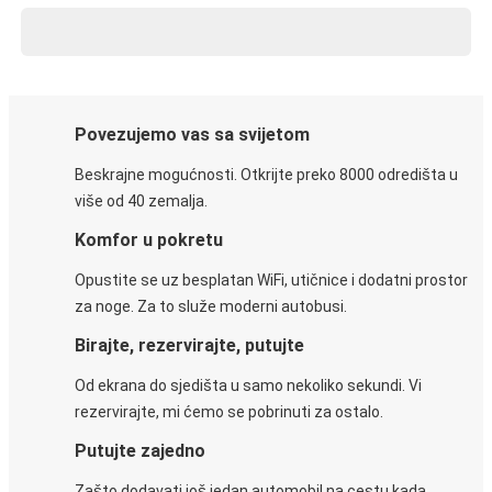
Povezujemo vas sa svijetom
Beskrajne mogućnosti. Otkrijte preko 8000 odredišta u
više od 40 zemalja.
Komfor u pokretu
Opustite se uz besplatan WiFi, utičnice i dodatni prostor
za noge. Za to služe moderni autobusi.
Birajte, rezervirajte, putujte
Od ekrana do sjedišta u samo nekoliko sekundi. Vi
rezervirajte, mi ćemo se pobrinuti za ostalo.
Putujte zajedno
Zašto dodavati još jedan automobil na cestu kada