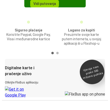
Vidi putovanja
Sigurno plaćanje
Lagano za kupiti
Koristite Paypal, Google Pay,
Preuzmite svoje karte
Visa i međunarodne kartice
putem interneta, u svojoj
aplikaciji ili u Flixshop-u
Vjeruje na
m
Digitalne karte i
preko 500
miliona putnika
praćenje uživo
Otkrijte FlixBus aplikaciju