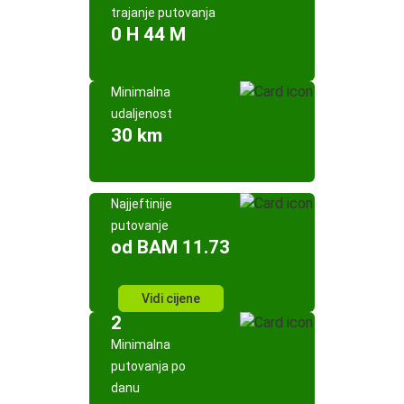
trajanje putovanja
0 H 44 M
Minimalna
udaljenost
30 km
Najjeftinije
putovanje
od BAM 11.73
Vidi cijene
2
Minimalna
putovanja po
danu