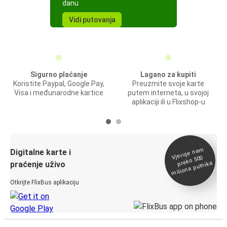
danu
Vidi putovanja
Sigurno plaćanje
Lagano za kupiti
Koristite Paypal, Google Pay,
Preuzmite svoje karte
Visa i međunarodne kartice
putem interneta, u svojoj
aplikaciji ili u Flixshop-u
Vjeruje na
m
Digitalne karte i
preko 500
miliona putnika
praćenje uživo
Otkrijte FlixBus aplikaciju