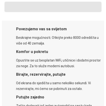
Povezujemo vas sa svijetom
Beskrajne mogućnosti. Otkrijte preko 8000 odredišta u
više od 40 zemalja.
Komfor u pokretu
Opustite se uz besplatan WiFi, utičnice i dodatni prostor
za noge. Za to služe moderni autobusi.
Birajte, rezervirajte, putujte
Od ekrana do sjedišta u samo nekoliko sekundi. Vi
rezervirajte, mi ćemo se pobrinuti za ostalo.
Putujte zajedno
Zašto dodavati još jedan automobil na cestu kada