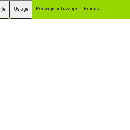
Praćenje putovanja
Pomoć
nje
Usluge