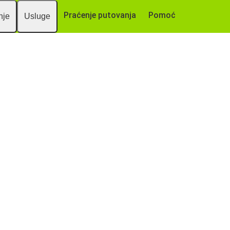
Praćenje putovanja
Pomoć
nje
Usluge