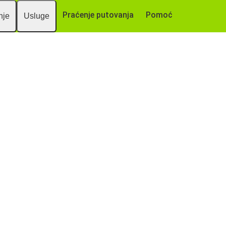
Praćenje putovanja
Pomoć
nje
Usluge